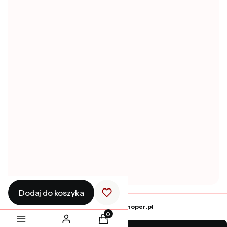
Zwroty i reklamacje
Zwroty
POMOC
Regulamin sklepu
Polityka prywatności
Pytania i odpowiedzi
Ustawienia plików cookies
MOJE KONTO
Twoje zamówienia
Ustawienia konta
Ulubione
Dodaj do koszyka
Sklep internetowy
Shoper.pl
Produkty w koszyku: 0. Zobacz szcz