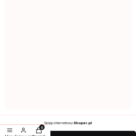
Zwroty i reklamacje
Zwroty
POMOC
Regulamin sklepu
Polityka prywatności
Pytania i odpowiedzi
Ustawienia plików cookies
MOJE KONTO
Twoje zamówienia
Ustawienia konta
Ulubione
Sklep internetowy
Shoper.pl
Produkty w koszyku: 0. Zobacz szczegóły