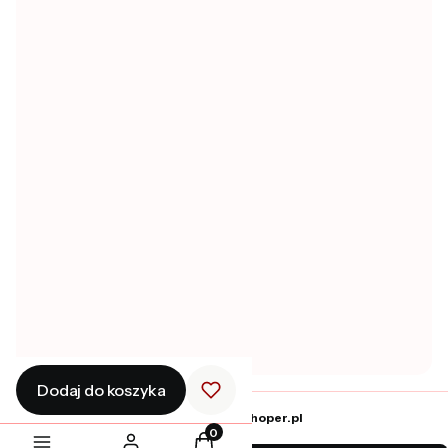
Zwroty i reklamacje
Zwroty
POMOC
Regulamin sklepu
Polityka prywatności
Pytania i odpowiedzi
Ustawienia plików cookies
MOJE KONTO
Twoje zamówienia
Ustawienia konta
Ulubione
Dodaj do koszyka
Sklep internetowy
Shoper.pl
Produkty w koszyku: 0. Zobacz szcz